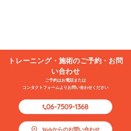
エットならよしい整骨院パーソナルトレーニングジム
2026.08.05
ブログ
お盆休みは交通事故が急増！尼崎市で事故に遭ったらまずやるべき5つの
こと
2026.07.28
ブログ
【更年期になって体重が増えやすくなった…そんなお悩みはありません
トレーニング・施術のご予約・お問
か？｜尼崎市・武庫川でパーソナルトレーニングをお探しの方へ】
い合わせ
ご予約はお電話または
コンタクトフォームよりお問い合わせください
06-7509-1368
Webからのお問い合わせ