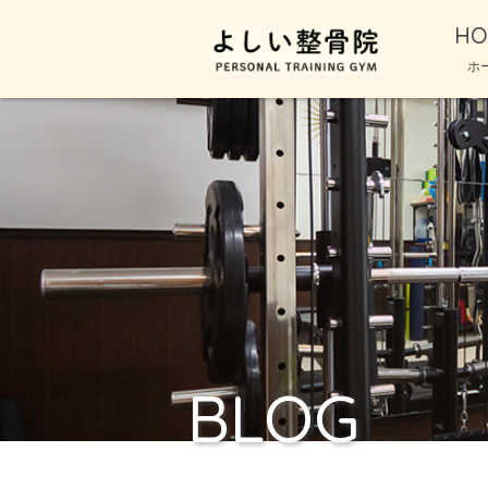
HO
ホ
BLOG