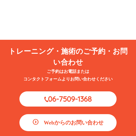
2026.08.05
ブログ
お盆休みは交通事故が急増！尼崎市で事故に遭ったらまずやるべき5つの
こと
2026.07.28
ブログ
【更年期になって体重が増えやすくなった…そんなお悩みはありません
トレーニング・施術のご予約・お問
か？｜尼崎市・武庫川でパーソナルトレーニングをお探しの方へ】
い合わせ
ご予約はお電話または
コンタクトフォームよりお問い合わせください
06-7509-1368
Webからのお問い合わせ