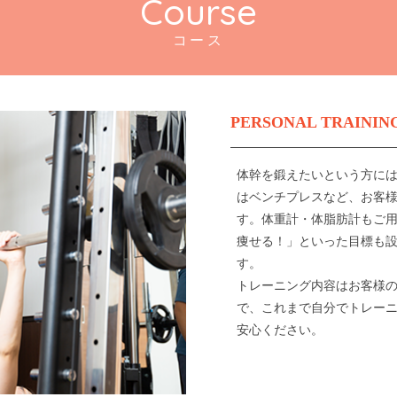
Course
コース
PERSONAL TRAINI
体幹を鍛えたいという方に
はベンチプレスなど、お客
す。体重計・体脂肪計もご
痩せる！」といった目標も
す。
トレーニング内容はお客様
で、これまで自分でトレー
安心ください。