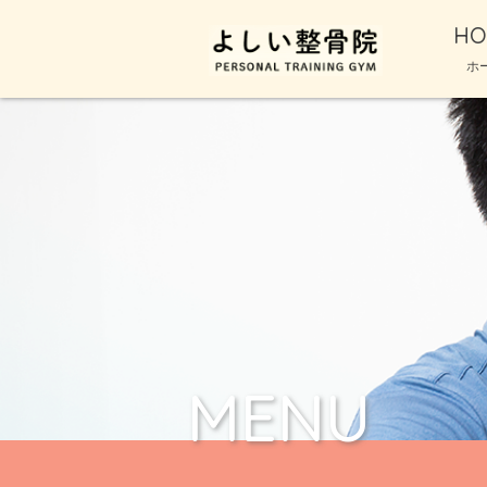
HO
ホ
MENU